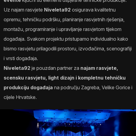
evente
ključni su elementi uspješne tehničke produkcije.
Uz najam rasvjete
Niveleta92
osigurava kvalitetnu
opremu, tehničku podršku, planiranje rasvjetnih rješenja,
montažu, programiranje i upravljanje rasvjetom tijekom
događaja. Svakom projektu pristupamo individualno kako
bismo rasvjetu prilagodili prostoru, izvođačima, scenografiji
i vrsti događaja.
Niveleta92
je pouzdan partner za
najam rasvjete,
scensku rasvjetu, light dizajn i kompletnu tehničku
produkciju događaja
na području Zagreba, Velike Gorice i
cijele Hrvatske.